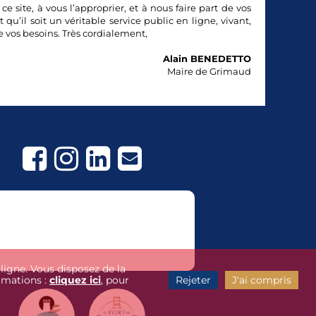
 ce site, à vous l’approprier, et à nous faire part de vos
t qu’il soit un véritable service public en ligne, vivant,
de vos besoins. Très cordialement,
Alain BENEDETTO
Maire de Grimaud




ligne. Vous disposez de la
ormations :
cliquez ici
, pour
Rejeter
J'ai compris