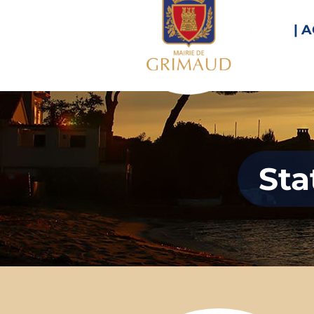
| 
Sta