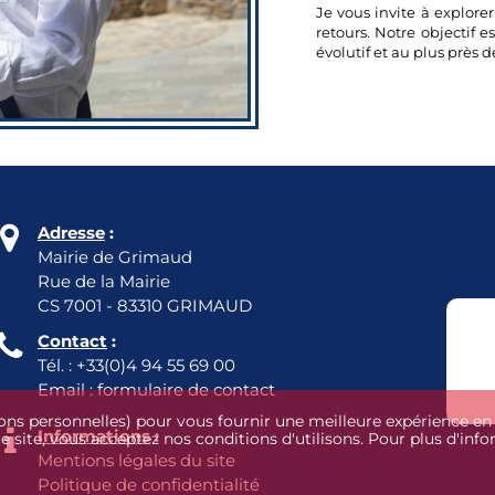
Je vous invite à explorer
retours. Notre objectif es
évolutif et au plus près 

Adresse
:
Mairie de Grimaud
Rue de la Mairie
CS 7001 - 83310 GRIMAUD

Contact
:
Tél. :
+33(0)4 94 55 69 00
Email :
formulaire de contact
ions personnelles) pour vous fournir une meilleure expérience en 

Informations
:
tre site, vous acceptez nos conditions d'utilisons. Pour plus d'inf
Mentions légales du site
Politique de confidentialité