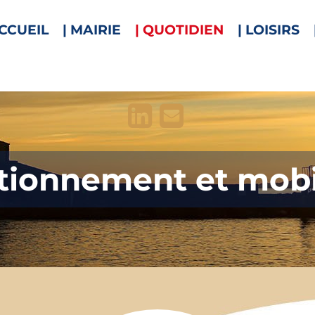
ACCUEIL
| MAIRIE
| QUOTIDIEN
| LOISIRS


tionnement et mobi