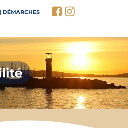


| DÉMARCHES
lité