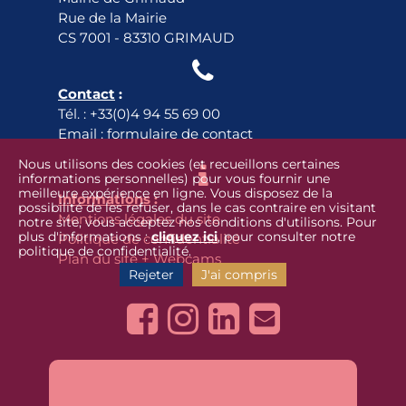
Rue de la Mairie
CS 7001 - 83310 GRIMAUD

Contact
:
Tél. :
+33(0)4 94 55 69 00
Email :
formulaire de contact
Nous utilisons des cookies (et recueillons certaines

informations personnelles) pour vous fournir une
meilleure expérience en ligne. Vous disposez de la
Informations
:
possibilité de les refuser, dans le cas contraire en visitant
Mentions légales du site
notre site, vous acceptez nos conditions d'utilisons. Pour
plus d'informations :
cliquez ici
, pour consulter notre
Politique de confidentialité
politique de confidentialité.
Plan du site
+
Webcams
Rejeter
J'ai compris



